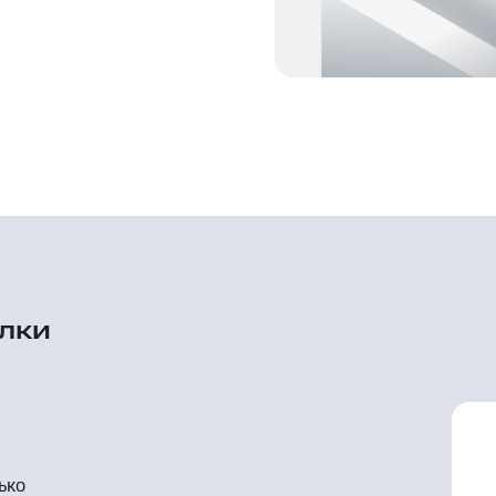
лки
ько