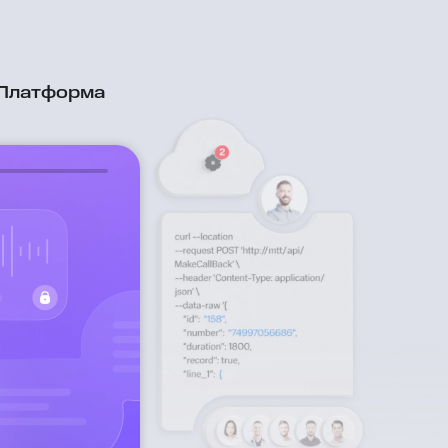
 Платформа
API Платформа
Надёжная омниканальная коммуни
с помощью наборов API, масштаби
под любой бизнес и удобных для р