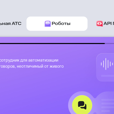
ьная АТС
Роботы
API
сотрудник для автоматизации
говоров, неотличимый от живого