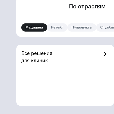
По отраслям
Медицина
Ретейл
IT-продукты
Службы
Все решения
для клиник