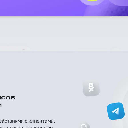
исов
я
йствиями с клиентами,
зации через привычные