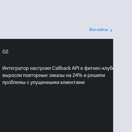
Все кейсы
Речевая
В
аналитика
н
Б
02
Интегратор настроил Callback API в фитнес‑клубе:
выросли повторные заказы на 24% и решили
проблемы с упущенными клиентами