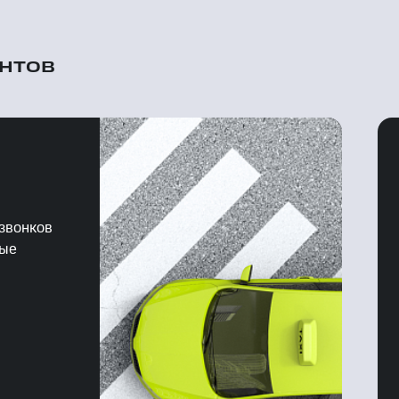
ентов
Номер для
маркетплейсов
 звонков
вые