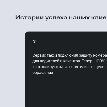
Истории успеха наших кли
Все решения
для
промышленности
01
Сервис такси подключил защиту номера
для водителей и клиентов. Теперь 100%
контролируются, и сократились нецеле
обращения