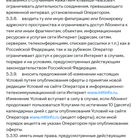
вызванного случайным нажатием клавиши «вызова»,
ограничивать длительность соединения, превышающего
временной интервал, установленный Оператором.
5.3.8. вводить ту или иную фильтрацию или блокировку
адресного пространства и ограничивать доступ Абонента к
тем или иным фрагментам, объектам, информационным
ресурсам и услугам сети Интернет (адресам, сетям,
серверам, телеконференциям, спискам рассылки и т.п.) как в
Российской Федерации, так и за рубежом. Оператор
ограничивает доступ к ресурсам сети Интернет в случаях,
порядке и на условиях, предусмотренных действующим
законодательством Российской Федерации.
5.3.9. вносить предложения об изменении настоящих
Условий путем опубликования оферты о принятии новой
редакции Условий на сайте Оператора в информационно-
телекоммуникационной сети Интернет
www.mttinfo.ru
.
Изменение Условий вступает в силу в случае, если Абонент
продолжает пользоваться Услугами по истечении 10 (десяти)
календарных дней с даты опубликования Условий на сайте
Оператора
www.mttinfo.ru
(акцепт оферты), если иной
порядок акцепта не указан Оператором при опубликовании
оферты.
5.3.10. иметь иные права, предусмотренные действующим