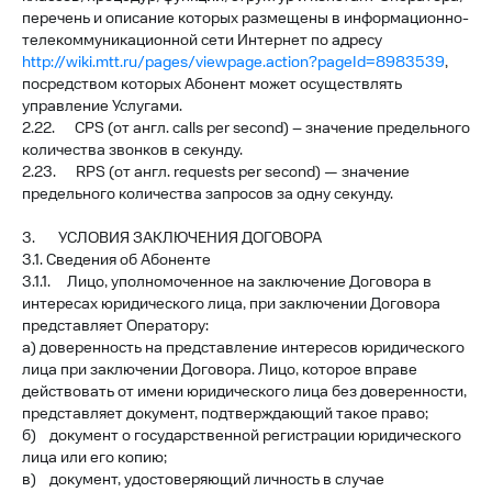
перечень и описание которых размещены в информационно-
телекоммуникационной сети Интернет по адресу
http://wiki.mtt.ru/pages/viewpage.action?pageId=8983539
,
посредством которых Абонент может осуществлять
управление Услугами.
2.22. CPS (от англ. сalls per second) – значение предельного
количества звонков в секунду.
2.23. RPS (от англ. requests per second) — значение
предельного количества запросов за одну секунду.
3. УСЛОВИЯ ЗАКЛЮЧЕНИЯ ДОГОВОРА
3.1. Сведения об Абоненте
3.1.1. Лицо, уполномоченное на заключение Договора в
интересах юридического лица, при заключении Договора
представляет Оператору:
а) доверенность на представление интересов юридического
лица при заключении Договора. Лицо, которое вправе
действовать от имени юридического лица без доверенности,
представляет документ, подтверждающий такое право;
б) документ о государственной регистрации юридического
лица или его копию;
в) документ, удостоверяющий личность в случае