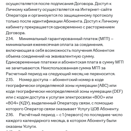
осуществляется после подписания Договора. Доступ к
Личному кабинету осуществляется на Интернет-сайте
Оператора и организуется по защищенному протоколу
только после идентификации Абонента. Доступ к Личному
кабинету прекращается одновременно с расторжением
Договора.
2.14. Минимальный гарантированный платеж (МГП) –
минимальная ежемесячная оплата за соединения,
включающая в себя возможность получения Абонентом
объема соединений на эквивалентную сумму.
Единовременные платежи и абонентская плата в сумму МГП
не зачитываются. Неиспользованная сумма МГП за
Расчетный период на следующий месяц не переносится.
2.15. Номер доступа – абонентский номер в коде
географически определяемой зоны нумерации (АВС) или
коде географически неопределяемой зоны нумерации (DEF)
или с кодом доступа к услугам электросвязи «800» или
«804» (КДУ), выделенный Оператору связи, с помощью
которого Оператор связи оказывает Услугу ЦОВ Абоненту.
2.16. Расчётный период – с 1 (первого) по последнее число
каждого календарного месяца, в котором Абоненту были
оказаны Услуги.