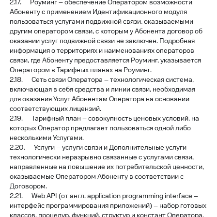
2.17. Роуминг – обеспечение Оператором возможности
Абоненту с применением Идентификационного модуля
пользоваться услугами подвижной связи, оказываемыми
другим оператором связи, с которым у Абонента договор об
оказании услуг подвижной связи не заключен. Подробная
информация о территориях и наименованиях операторов
связи, где Абоненту предоставляется Роуминг, указывается
Оператором в Тарифных планах на Роуминг.
2.18. Сеть связи Оператора – технологическая система,
включающая в себя средства и линии связи, необходимая
для оказания Услуг Абонентам Оператора на основании
соответствующих лицензий.
2.19. Тарифный план – совокупность ценовых условий, на
которых Оператор предлагает пользоваться одной либо
несколькими Услугами.
2.20. Услуги – услуги связи и Дополнительные услуги
технологически неразрывно связанные с услугами связи,
направленные на повышение их потребительской ценности,
оказываемые Оператором Абоненту в соответствии с
Договором.
2.21. Web API (от англ. application programming interface –
интерфейс программирования приложений) – набор готовых
классов, процедур, функций, структур и констант Оператора,