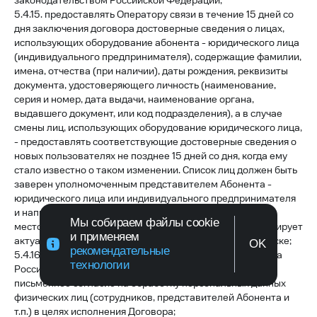
законодательством Российской Федерации;
5.4.15. предоставлять Оператору связи в течение 15 дней со
дня заключения договора достоверные сведения о лицах,
использующих оборудование абонента - юридического лица
(индивидуального предпринимателя), содержащие фамилии,
имена, отчества (при наличии), даты рождения, реквизиты
документа, удостоверяющего личность (наименование,
серия и номер, дата выдачи, наименование органа,
выдавшего документ, или код подразделения), а в случае
смены лиц, использующих оборудование юридического лица,
- предоставлять соответствующие достоверные сведения о
новых пользователях не позднее 15 дней со дня, когда ему
стало известно о таком изменении. Список лиц должен быть
заверен уполномоченным представителем Абонента -
юридического лица или индивидуального предпринимателя
и направлен почтовым отправлением по адресу
Мы собираем файлы cookie
местонахождения Оператора. При этом Абонент гарантирует
и применяем
актуальность и достоверность данных, указанных в списке;
OK
рекомендательные
5.4.16. в соответствии с требованиями законодательства
технологии
Российской Федерации самостоятельно получать
письменное согласие на обработку персональных данных
физических лиц (сотрудников, представителей Абонента и
т.п.) в целях исполнения Договора;