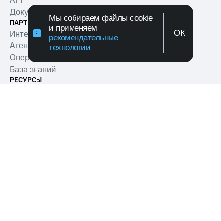
API
Документация
Мы собираем файлы cookie
ПАРТНЕРАМ
и применяем
OK
Интеграторам
рекомендательные
Агентам
технологии
Операторам
База знаний
РЕСУРСЫ
Блог
Мероприятия
Глоссарий
О КОМПАНИИ
О компании
Уведомления
Пресс-релизы
Контакты
МТС Exolve (АО «МТТ») — ведущий разработчик
коммуникационных решений для бизнеса