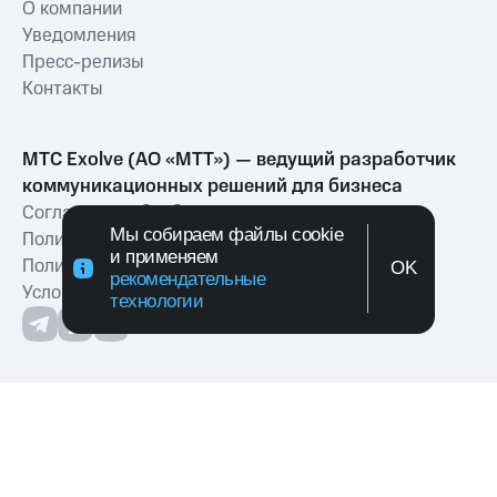
О компании
Уведомления
Пресс-релизы
Контакты
МТС Exolve (АО «МТТ») — ведущий разработчик
коммуникационных решений для бизнеса
Согласие на обработку персональных данных
Мы собираем файлы cookie
Политика обработки персональных данных
и применяем
Политика в отношении файлов куки
OK
рекомендательные
Условия оказания услуг связи
технологии
109147, г. Москва, ул. Марксистская,