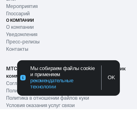
Мероприятия
Глоссарий
О КОМПАНИИ
О компании
Уведомления
Пресс-релизы
Контакты
Мы собираем файлы cookie
МТС Exolve (АО «МТТ») — ведущий разработчик
и применяем
коммуникационных решений для бизнеса
OK
рекомендательные
Согласие на обработку персональных данных
технологии
Политика обработки персональных данных
Политика в отношении файлов куки
Условия оказания услуг связи