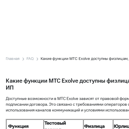
Главная
FAQ
Какие функции МТС Exolve доступны физлицам,
Какие функции МТС Exolve доступны физлиц
ИП
Доступные возможности в МТС Exolve зависят от правовой фор
подписании договора. Это связано с требованиями операторов 
использования каналов коммуникаций и условиями использова
Тестовый
Функция
Физлица
Юрли