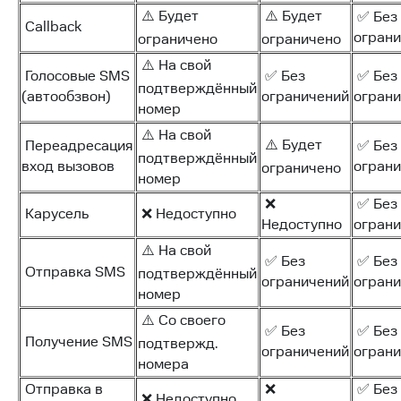
⚠️ Будет
⚠️ Будет
✅ Без
Callback
огран
ограничено
ограничено
⚠️ На свой
Голосовые SMS
✅ Без
✅ Без
подтверждённый
(автообзвон)
ограничений
огран
номер
⚠️ На свой
⚠️ Будет
Переадресация
✅ Без
подтверждённый
вход вызовов
огран
ограничено
номер
❌
✅ Без
Карусель
❌ Недоступно
Недоступно
огран
⚠️ На свой
✅ Без
✅ Без
Отправка SMS
подтверждённый
ограничений
огран
номер
⚠️ Со своего
✅ Без
✅ Без
Получение SMS
подтвержд.
ограничений
огран
номера
Отправка в
❌
✅ Без
❌ Недоступно