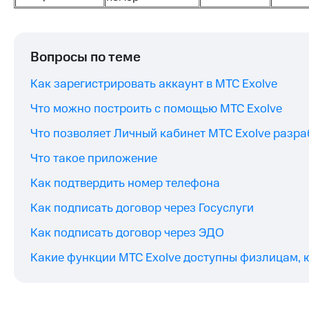
Вопросы по теме
Как зарегистрировать аккаунт в МТС Exolve
Что можно построить с помощью МТС Exolve
Что позволяет Личный кабинет МТС Exolve разра
Что такое приложение
Как подтвердить номер телефона
Как подписать договор через Госуслуги
Как подписать договор через ЭДО
Какие функции МТС Exolve доступны физлицам, 