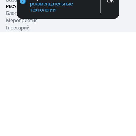
OK
рекомендательные
РЕСУРСЫ
технологии
Блог
Мероприятия
Глоссарий
О КОМПАНИИ
О компании
Уведомления
Пресс-релизы
Контакты
МТС Exolve (АО «МТТ») — ведущий разработчик
коммуникационных решений для бизнеса
Согласие на обработку персональных данных
Политика обработки персональных данных
Политика в отношении файлов куки
Условия оказания услуг связи