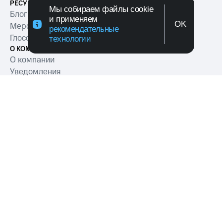
РЕСУРСЫ
Мы собираем файлы cookie
Блог
и применяем
OK
Мероприятия
рекомендательные
Глоссарий
технологии
О КОМПАНИИ
О компании
Уведомления
Пресс-релизы
Контакты
МТС Exolve (АО «МТТ») — ведущий разработчик
коммуникационных решений для бизнеса
Согласие на обработку персональных данных
Политика обработки персональных данных
Политика в отношении файлов куки
Условия оказания услуг связи