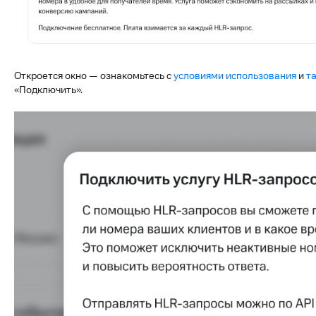
Откроется окно — ознакомьтесь с
условиями использования
и
т
«Подключить».