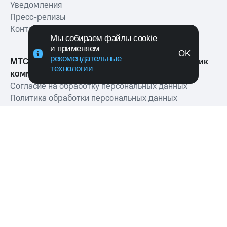
Уведомления
Пресс-релизы
Контакты
Мы собираем файлы cookie
и применяем
OK
рекомендательные
МТС Exolve (АО «МТТ») — ведущий разработчик
технологии
коммуникационных решений для бизнеса
Согласие на обработку персональных данных
Политика обработки персональных данных
Политика в отношении файлов куки
Условия оказания услуг связи
109147, г. Москва, ул. Марксистская,
д. 22, стр. 1