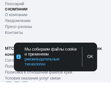
Глоссарий
О КОМПАНИИ
О компании
Уведомления
Пресс-релизы
Контакты
МТС Exolve (АО «МТТ») — ведущий разработчик
Мы собираем файлы cookie
и применяем
коммуникационных решений для бизнеса
OK
рекомендательные
Согласие на обработку персональных данных
технологии
Политика обработки персональных данных
Политика в отношении файлов куки
Условия оказания услуг связи