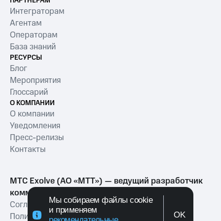
ПАРТНЕРАМ
Интеграторам
Агентам
Операторам
База знаний
РЕСУРСЫ
Блог
Мероприятия
Глоссарий
О КОМПАНИИ
О компании
Уведомления
Пресс-релизы
Контакты
МТС Exolve (АО «МТТ») — ведущий разработчик
коммуникационных решений для бизнеса
Мы собираем файлы cookie
Согласие на обработку персональных данных
и применяем
OK
Политика обработки персональных данных
рекомендательные