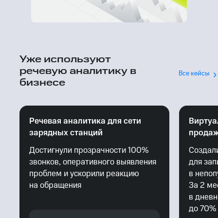
Уже используют
речевую аналитику в
Все кейсы
бизнесе
Речевая аналитика для сети
Виртуа
зарядных станций
прода
Достигнули прозрачности 100%
Создал
звонков, оперативного выявления
для зап
проблем и ускорили реакцию
в непоп
на обращения
За 2 ме
в дневн
до 70%