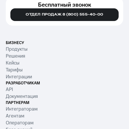
Долю нерешённых вопросов
Бесплатный звонок
Эмоциональную окраску диалогов
ОТДЕЛ ПРОДАЖ 8 (800) 555-40-00
Соблюдение скрипта и
использование ключевых фраз
БИЗНЕСУ
Продуктивность оператора: реакция,
Продукты
вовлечённость, вежливость
Решения
Кейсы
Риски и отклонения, например,
Тарифы
наличие запрещённых слов,
Интеграции
нарушение регламента
РАЗРАБОТЧИКАМ
Клиентский опыт: жалобы,
API
позитивные/негативные
Документация
комментарии
ПАРТНЕРАМ
Интеграторам
Подробнее о речевой аналитике
здесь
.
Агентам
Операторам