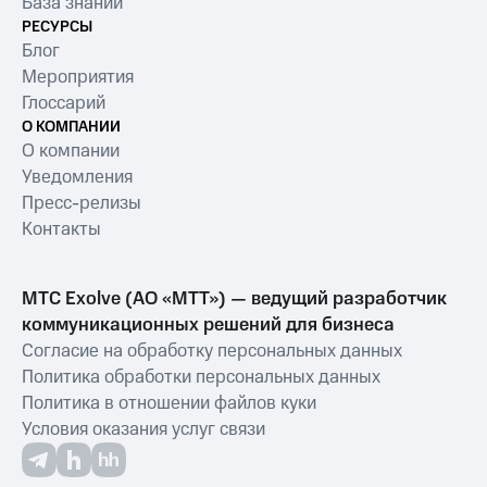
База знаний
РЕСУРСЫ
Распознавание речи — сервис
Блог
преобразует голос в текст
Мероприятия
Глоссарий
Разделение по ролям —
О КОМПАНИИ
технология определяет, кто
О компании
говорит: клиент, оператор или
Уведомления
робот
Пресс-релизы
Анализ тональности — программа
Контакты
оценивает эмоции, например,
гнев, удовлетворённость,
МТС Exolve (АО «МТТ») — ведущий разработчик
нейтральные интонации
коммуникационных решений для бизнеса
Выявление ключевых тем —
Согласие на обработку персональных данных
обращения категорируются,
Политика обработки персональных данных
например, «Проблемы с оплатой»,
Политика в отношении файлов куки
«Доставка»
Условия оказания услуг связи
Поиск значимых фраз, например,