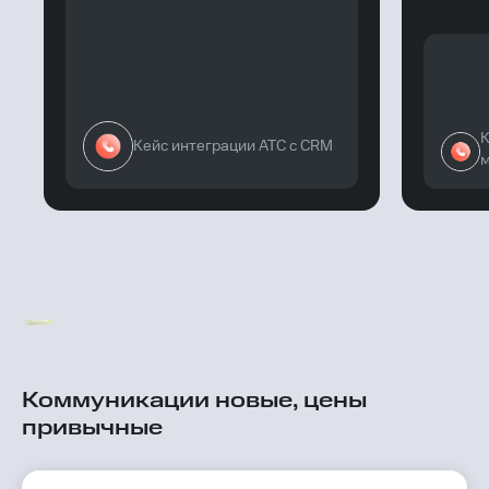
К
Кейс интеграции АТС с CRM
м
Все кейсы
Коммуникации новые, цены
привычные