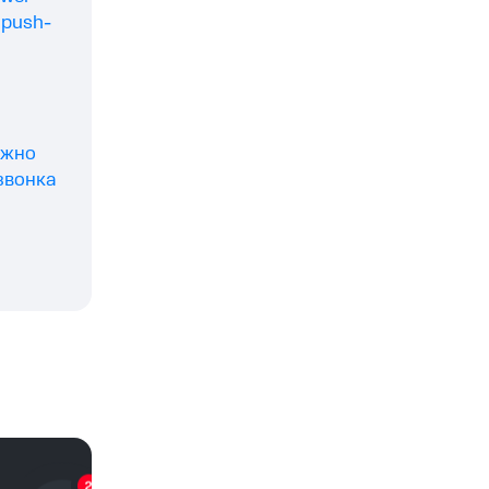
 push-
ожно
звонка