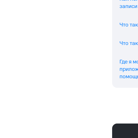
записи 
Что так
Что та
Где я 
прилож
помощь