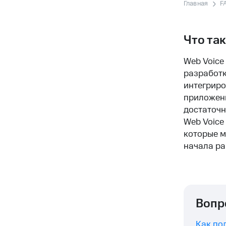
Главная
F
Что та
Web Voice
разработк
интегриро
приложени
достаточн
Web Voice
которые м
начала р
Вопр
Как по