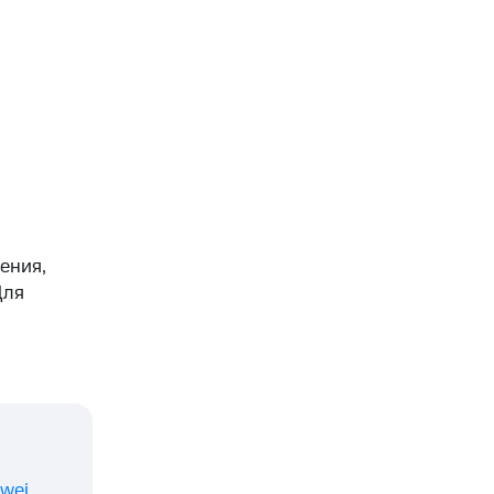
ения,
Для
wei