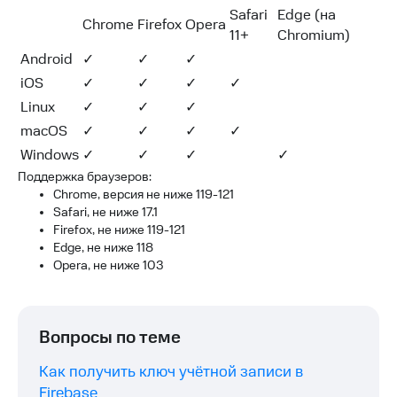
Safari
Edge (на
Chrome
Firefox
Opera
11+
Chromium)
Android
✓
✓
✓
iOS
✓
✓
✓
✓
Linux
✓
✓
✓
macOS
✓
✓
✓
✓
Windows
✓
✓
✓
✓
Поддержка браузеров:
Chrome, версия не ниже 119-121
Safari, не ниже 17.1
Firefox, не ниже 119-121
Edge, не ниже 118
Opera, не ниже 103
Вопросы по теме
Как получить ключ учётной записи в
Firebase