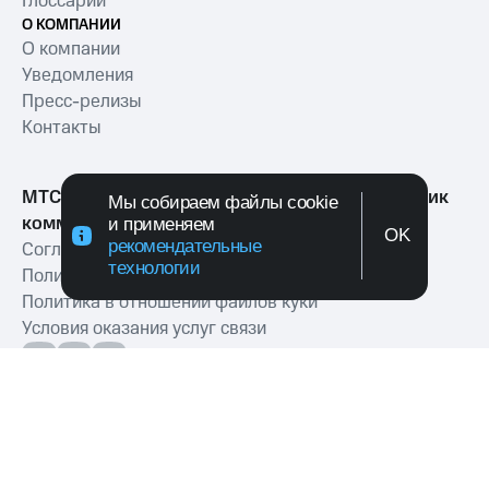
Глоссарий
О КОМПАНИИ
О компании
Уведомления
Пресс-релизы
Контакты
МТС Exolve (АО «МТТ») — ведущий разработчик
Мы собираем файлы cookie
коммуникационных решений для бизнеса
и применяем
OK
рекомендательные
Согласие на обработку персональных данных
технологии
Политика обработки персональных данных
Политика в отношении файлов куки
Условия оказания услуг связи