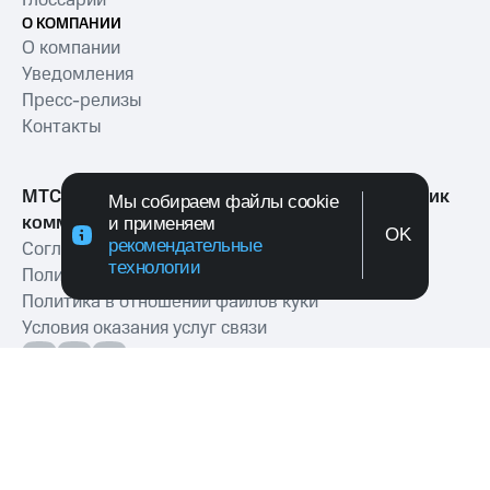
О КОМПАНИИ
О компании
Уведомления
Пресс-релизы
Контакты
МТС Exolve (АО «МТТ») — ведущий разработчик
Мы собираем файлы cookie
коммуникационных решений для бизнеса
и применяем
OK
рекомендательные
Согласие на обработку персональных данных
технологии
Политика обработки персональных данных
Политика в отношении файлов куки
Условия оказания услуг связи