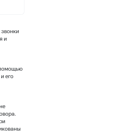
 звонки
я и
 помощью
 и его
не
овора.
ри
ликованы