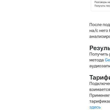
После под
на/с него
анализиро
Резуль
Получить 
метода
Ge
аудиозап
Тариф
Подключен
взимается
Применяет
тарификац
здесь