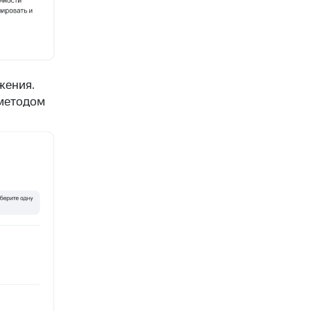
жения.
-методом