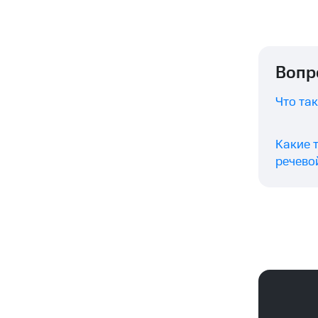
Вопр
Что та
Какие 
речево