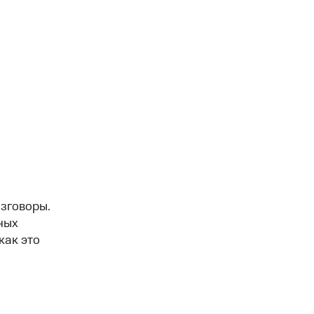
зговоры.
ных
как это