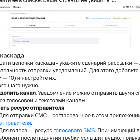
айти её в списке. Ваши клиенты не увидят его.
 каскада
Шаги цепочки каскада» укажите сценарий рассылки — 
тельность отправки уведомлений. Для этого добавьте
 — 10) и настройте их.
го шага нужно:
делить канал
. Уведомление можно отправить двумя 
ез голосовой и текстовый каналы.
ать ресурс отправителя
.
Для отправки СМС— согласованное в этом приложени
отправителя
.
Для голоса — ресурс
голосового SMS
. Принимающий в
абонент после поднятия трубки услышит аудио, привя