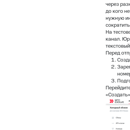
через раз
до кого н
нужную ин
сократить
На тестов
канал. Юр
текстовый
Перед отп
Созд
Зарег
номе
Подг
Перейдите
«Создать»