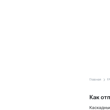
Главная
F
Как от
Каскадные