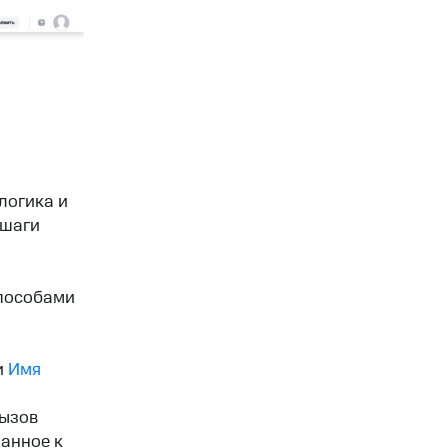
логика и
 шаги
способами
и
Имя
ызов
занное к