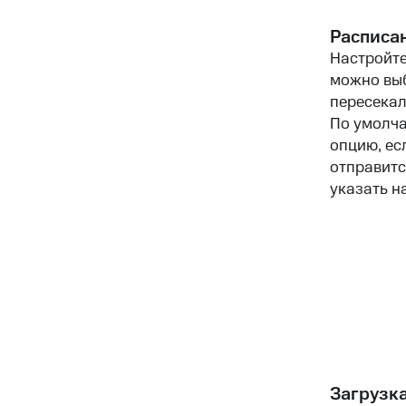
Расписа
Настройте
можно выб
пересекал
По умолча
опцию, ес
отправитс
указать н
Загрузк