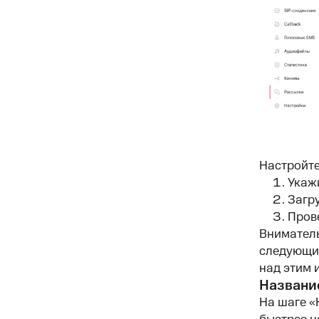
Настройте
Укаж
Загр
Прове
Вниматель
следующий
над этим 
Названи
На шаге «