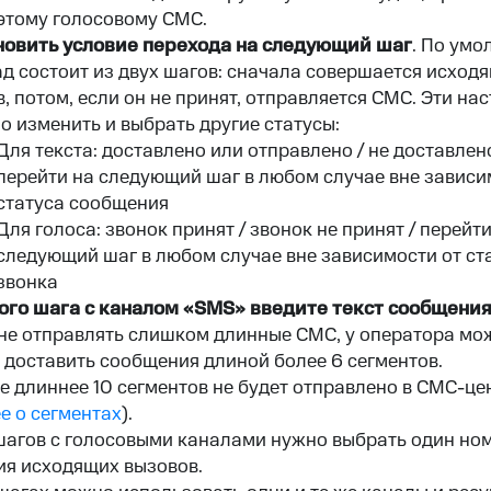
этому голосовому СМС.
новить условие перехода на следующий шаг
. По ум
ад состоит из двух шагов: сначала совершается исход
, потом, если он не принят, отправляется СМС. Эти на
о изменить и выбрать другие статусы:
Для текста: доставлено или отправлено / не доставлено
перейти на следующий шаг в любом случае вне зависи
статуса сообщения
Для голоса: звонок принят / звонок не принят / перейти
следующий шаг в любом случае вне зависимости от ст
звонка
ого шага с каналом «SMS»
введите текст сообщени
не отправлять слишком длинные СМС, у оператора мо
 доставить сообщения длиной более 6 сегментов.
 длиннее 10 сегментов не будет отправлено в СМС-це
е о сегментах
).
шагов с голосовыми каналами нужно выбрать один но
я исходящих вызовов.