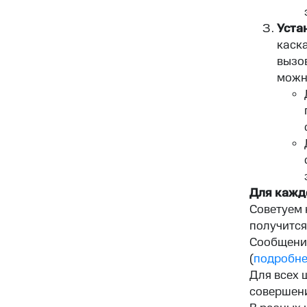
Уста
каск
вызов
можн
Для
кажд
Советуем 
получится
Сообщение
(
подробне
Для всех 
совершени