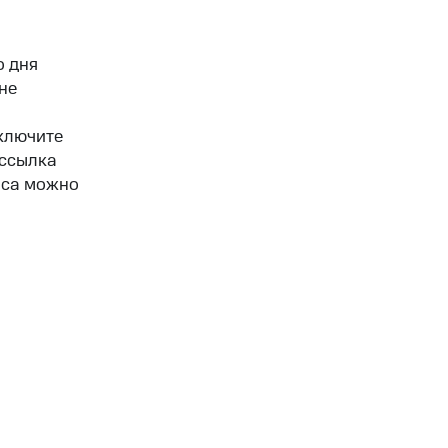
о дня
не
ключите
ассылка
яса можно