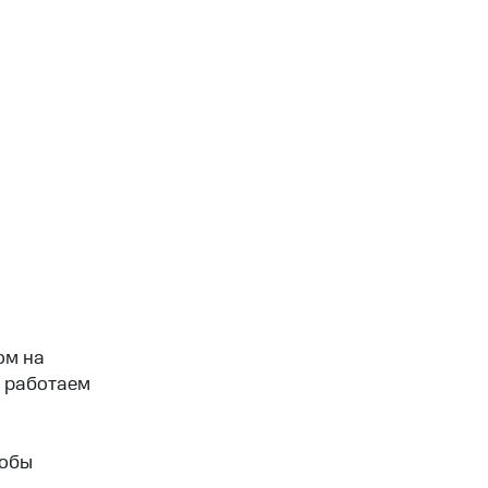
ом на
е работаем
тобы