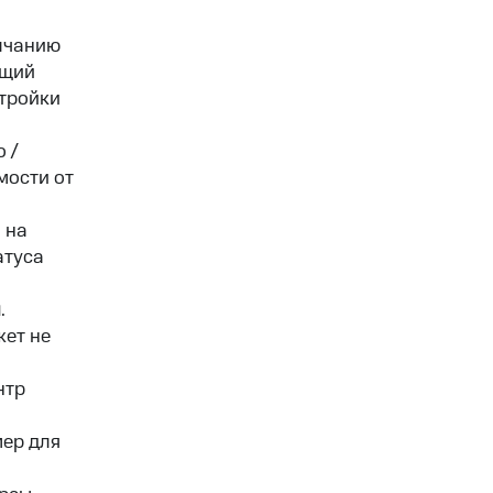
олчанию
ящий
стройки
 /
мости от
 на
атуса
я
.
жет не
нтр
мер для