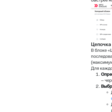
быстрее н
Цепочка
В блоке «
последова
(максимум
Для каждо
Опре
– чер
Выбр