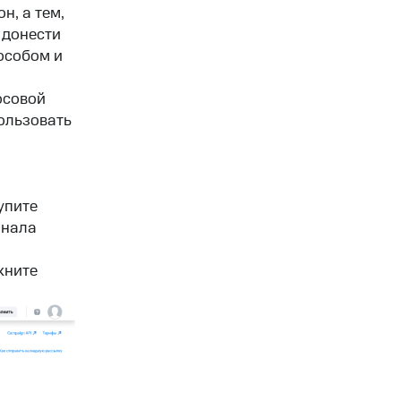
н, а тем,
 донести
особом и
осовой
ользовать
упите
анала
кните